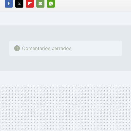
FACEBOOK
TWITTER
FLIPBOARD
E-
WHATSAPP
MAIL
Comentarios cerrados