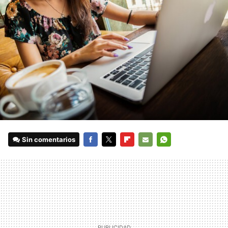
Sin comentarios
FACEBOOK
TWITTER
FLIPBOARD
E-
WHATSAPP
MAIL