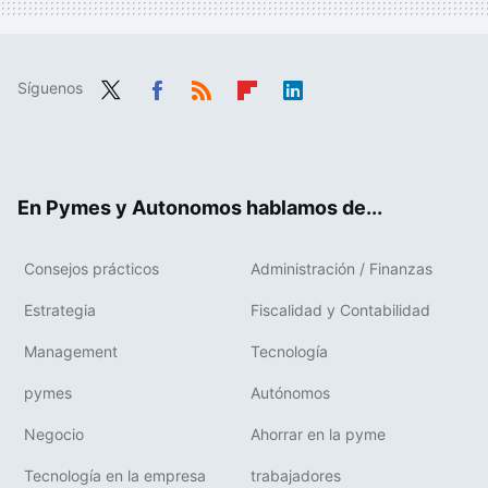
Síguenos
Twit
Fac
RSS
Flip
Link
ter
ebo
boa
edIn
ok
rd
En Pymes y Autonomos hablamos de...
Consejos prácticos
Administración / Finanzas
Estrategia
Fiscalidad y Contabilidad
Management
Tecnología
pymes
Autónomos
Negocio
Ahorrar en la pyme
Tecnología en la empresa
trabajadores