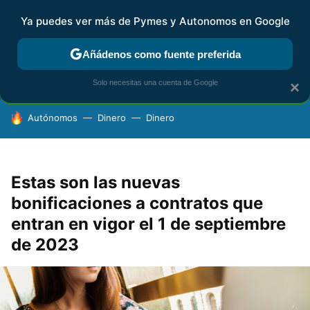
Ya puedes ver más de Pymes y Autonomos en Google
FISCALIDAD Y CONTABILIDAD
KIT DIGITAL
RENTA
AG
Añádenos como fuente preferida
Solo necesitas una cuenta de Google
×
HOY SE HABLA DE
Autónomos
Dinero
Dinero
Estas son las nuevas
bonificaciones a contratos que
entran en vigor el 1 de septiembre
de 2023