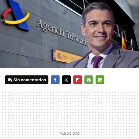
Sin comentarios
FACEBOOK
TWITTER
FLIPBOARD
E-
WHATSAPP
MAIL