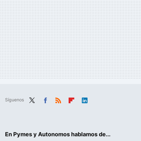
Síguenos
Twit
Fac
RSS
Flip
Link
ter
ebo
boa
edIn
ok
rd
En Pymes y Autonomos hablamos de...