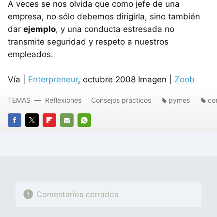
A veces se nos olvida que como jefe de una
empresa, no sólo debemos dirigirla, sino también
dar
ejemplo
, y una conducta estresada no
transmite seguridad y respeto a nuestros
empleados.
Vía |
Enterpreneur
, octubre 2008 Imagen |
Zoob
TEMAS
Reflexiones
Consejos prácticos
pymes
co
FACEBOOK
TWITTER
FLIPBOARD
E-
WHATSAPP
MAIL
Comentarios cerrados