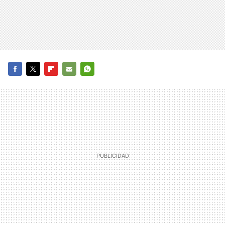
FACEBOOK
TWITTER
FLIPBOARD
E-
WHATSAPP
MAIL