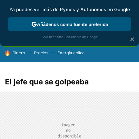
Ya puedes ver más de Pymes y Autonomos en Google
FISCALIDAD Y CONTABILIDAD
KIT DIGITAL
RENTA
AG
Añádenos como fuente preferida
Solo necesitas una cuenta de Google
×
HOY SE HABLA DE
Dinero
Precios
Energía eólica
El jefe que se golpeaba