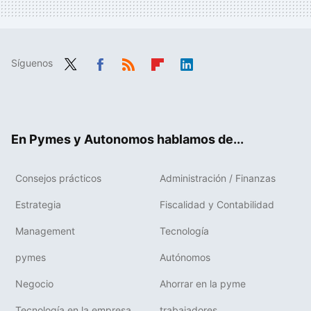
Síguenos
Twit
Fac
RSS
Flip
Link
ter
ebo
boa
edIn
ok
rd
En Pymes y Autonomos hablamos de...
Consejos prácticos
Administración / Finanzas
Estrategia
Fiscalidad y Contabilidad
Management
Tecnología
pymes
Autónomos
Negocio
Ahorrar en la pyme
Tecnología en la empresa
trabajadores