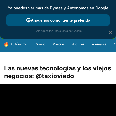
Ya puedes ver más de Pymes y Autonomos en Google
FISCALIDAD Y CONTABILIDAD
KIT DIGITAL
RENTA
AG
Añádenos como fuente preferida
Solo necesitas una cuenta de Google
×
HOY SE HABLA DE
Autónomo
Dinero
Precios
Alquiler
Alemania
C
Las nuevas tecnologías y los viejos
negocios: @taxioviedo