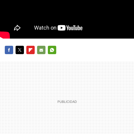
FACEBOOK
TWITTER
FLIPBOARD
E-
WHATSAPP
MAIL