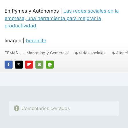
En Pymes y Autónomos |
Las redes sociales en la
empresa, una herramienta para mejorar la
productividad
Imagen |
herbalife
TEMAS
Marketing y Comercial
redes sociales
Atenci
FACEBOOK
TWITTER
FLIPBOARD
E-
WHATSAPP
MAIL
Comentarios cerrados