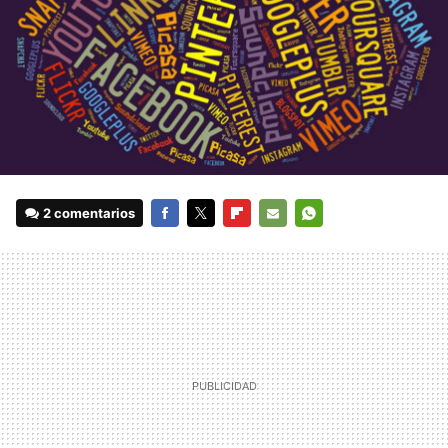
2 comentarios
FACEBOOK
TWITTER
FLIPBOARD
E-
WHATSAPP
MAIL