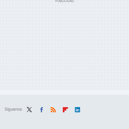
Síguenos
Twit
Fac
RSS
Flip
Link
ter
ebo
boa
edIn