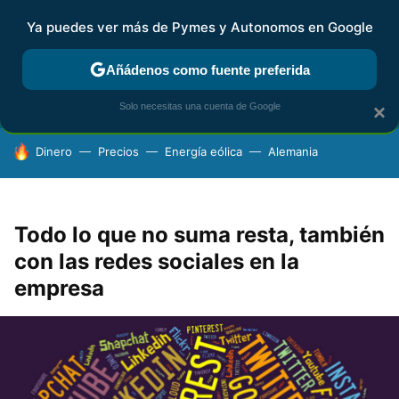
Ya puedes ver más de Pymes y Autonomos en Google
FISCALIDAD Y CONTABILIDAD
KIT DIGITAL
RENTA
AG
Añádenos como fuente preferida
Solo necesitas una cuenta de Google
×
HOY SE HABLA DE
Dinero
Precios
Energía eólica
Alemania
Todo lo que no suma resta, también
con las redes sociales en la
empresa