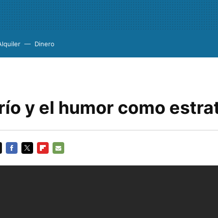
Alquiler
Dinero
ío y el humor como estra
FACEBOOK
TWITTER
FLIPBOARD
E-
MAIL