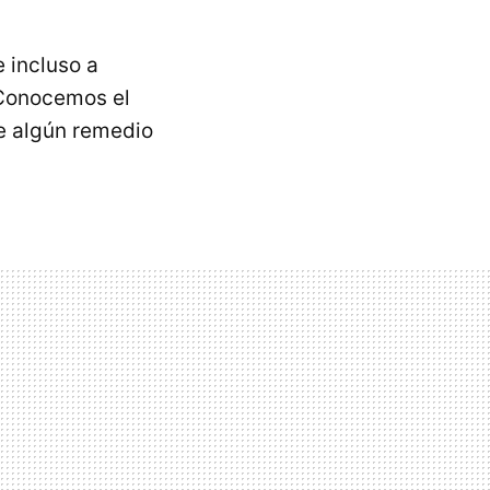
e incluso a
 Conocemos el
te algún remedio