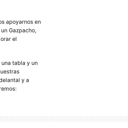
os apoyarnos en
e un Gazpacho,
orar el
una tabla y un
nuestras
delantal y a
aremos: