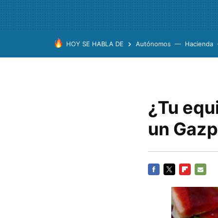
HOY SE HABLA DE
Autónomos
Hacienda
¿Tu equ
un Gaz
FACEBOOK
TWITTER
FLIPBOARD
E-
MAIL