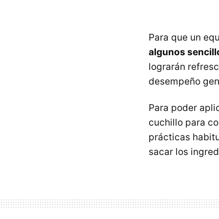
Para que un eq
algunos sencil
lograrán refres
desempeño gene
Para poder apli
cuchillo para co
prácticas habit
sacar los ingre