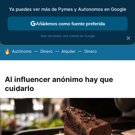
Ya puedes ver más de Pymes y Autonomos en Google
FISCALIDAD Y CONTABILIDAD
KIT DIGITAL
RENTA
AG
Añádenos como fuente preferida
Solo necesitas una cuenta de Google
×
HOY SE HABLA DE
Autónomo
Dinero
Alquiler
Dinero
Al influencer anónimo hay que
cuidarlo