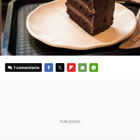
1 comentario
FACEBOOK
TWITTER
FLIPBOARD
E-
WHATSAPP
MAIL