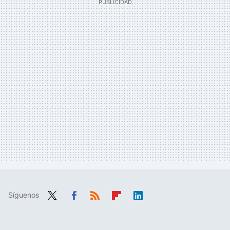
Síguenos
Twit
Fac
RSS
Flip
Link
ter
ebo
boa
edIn