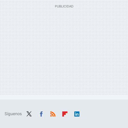
Síguenos
Twit
Fac
RSS
Flip
Link