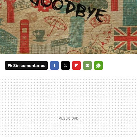
Sin comentarios
FACEBOOK
TWITTER
FLIPBOARD
E-
WHATSAPP
MAIL