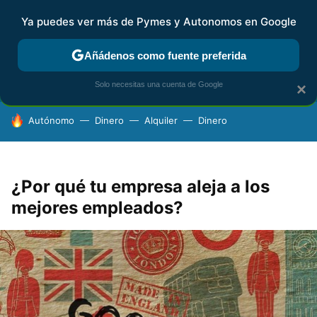
Ya puedes ver más de Pymes y Autonomos en Google
FISCALIDAD Y CONTABILIDAD
KIT DIGITAL
RENTA
AG
Añádenos como fuente preferida
Solo necesitas una cuenta de Google
×
HOY SE HABLA DE
Autónomo
Dinero
Alquiler
Dinero
¿Por qué tu empresa aleja a los
mejores empleados?