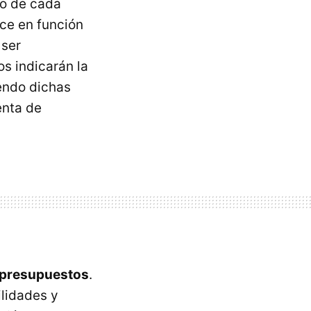
cio de cada
nce en función
 ser
s indicarán la
endo dichas
enta de
e presupuestos
.
ilidades y