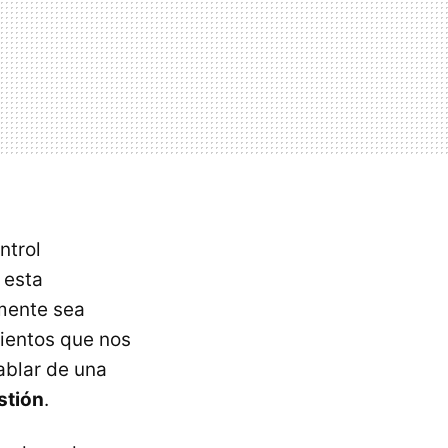
ntrol
 esta
mente sea
mientos que nos
ablar de una
stión
.