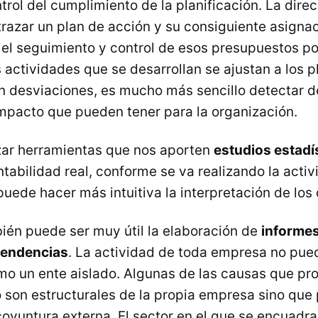
ntrol del cumplimiento de la planificación. La direc
razar un plan de acción y su consiguiente asigna
 el seguimiento y control de esos presupuestos p
s actividades que se desarrollan se ajustan a los 
en desviaciones, es mucho más sencillo detectar 
impacto que pueden tener para la organización.
lizar herramientas que nos aporten
estudios estadí
abilidad real, conforme se va realizando la activi
uede hacer más intuitiva la interpretación de los 
bién puede ser muy útil la elaboración de
informes
 tendencias
. La actividad de toda empresa no pued
o un ente aislado. Algunas de las causas que pr
 son estructurales de la propia empresa sino que
oyuntura externa. El sector en el que se encuadra 