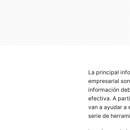
La principal in
empresarial son 
información deb
efectiva. A par
van a ayudar a e
serie de herram