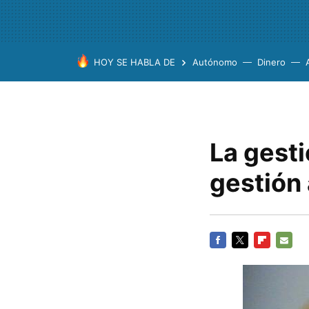
HOY SE HABLA DE
Autónomo
Dinero
La gest
gestión 
FACEBOOK
TWITTER
FLIPBOARD
E-
MAIL