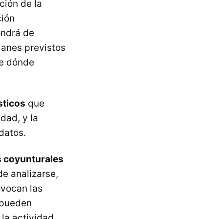
ción de la
ción
ondrá de
planes previstos
de dónde
sticos
que
dad, y la
datos.
 coyunturales
e analizarse,
ovocan las
 pueden
la actividad,