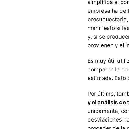
simplifica el co
empresa ha de t
presupuestaria,
manifiesto si la
y, si se produc
provienen y el 
Es muy útil uti
comparen la cont
estimada. Esto p
Por último, tam
y el análisis de
unicamente, com
desviaciones no
proceder de la c