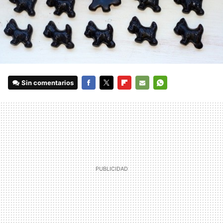
Sin comentarios
FACEBOOK
TWITTER
FLIPBOARD
E-
WHATSAPP
MAIL