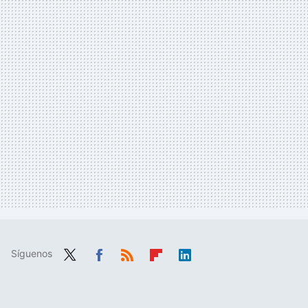
Síguenos
Twit
Fac
RSS
Flip
Link
ter
ebo
boa
edIn