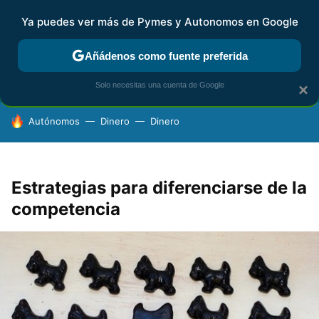
Ya puedes ver más de Pymes y Autonomos en Google
FISCALIDAD Y CONTABILIDAD
KIT DIGITAL
RENTA
AG
Añádenos como fuente preferida
Solo necesitas una cuenta de Google
×
HOY SE HABLA DE
Autónomos
Dinero
Dinero
Estrategias para diferenciarse de la
competencia