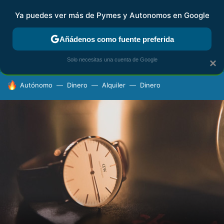
Ya puedes ver más de Pymes y Autonomos en Google
FISCALIDAD Y CONTABILIDAD
KIT DIGITAL
RENTA
AG
Añádenos como fuente preferida
Solo necesitas una cuenta de Google
×
HOY SE HABLA DE
Autónomo
Dinero
Alquiler
Dinero