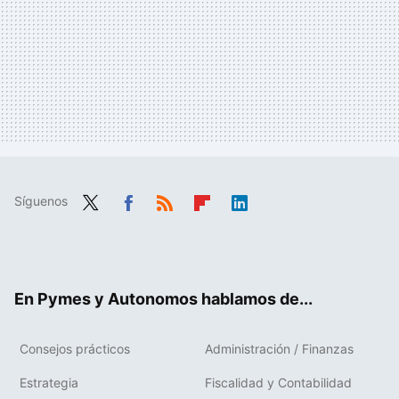
Síguenos
Twit
Fac
RSS
Flip
Link
ter
ebo
boa
edIn
ok
rd
En Pymes y Autonomos hablamos de...
Consejos prácticos
Administración / Finanzas
Estrategia
Fiscalidad y Contabilidad