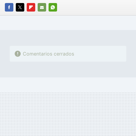
FACEBOOK
TWITTER
FLIPBOARD
E-
WHATSAPP
MAIL
Comentarios cerrados