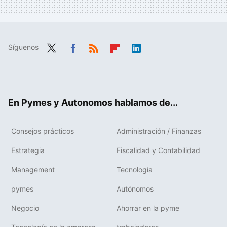
Síguenos
Twit
Fac
RSS
Flip
Link
ter
ebo
boa
edIn
ok
rd
En Pymes y Autonomos hablamos de...
Consejos prácticos
Administración / Finanzas
Estrategia
Fiscalidad y Contabilidad
Management
Tecnología
pymes
Autónomos
Negocio
Ahorrar en la pyme