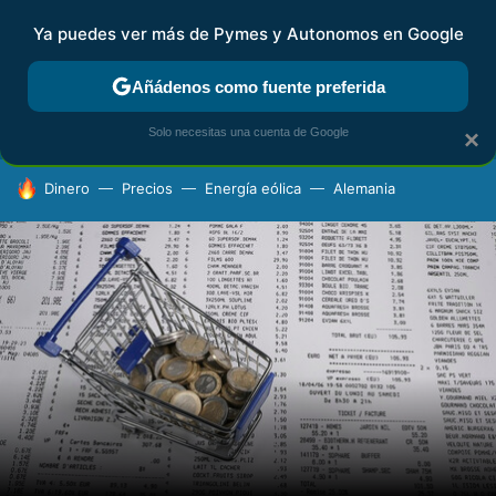
Ya puedes ver más de Pymes y Autonomos en Google
FISCALIDAD Y CONTABILIDAD
KIT DIGITAL
RENTA
AG
Añádenos como fuente preferida
Solo necesitas una cuenta de Google
×
HOY SE HABLA DE
Dinero
Precios
Energía eólica
Alemania