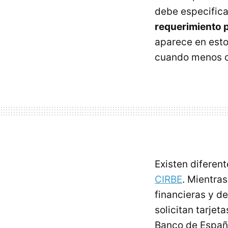
debe especifica
requerimiento 
aparece en esto
cuando menos c
Existen diferen
CIRBE
. Mientra
financieras y d
solicitan tarjet
Banco de Españ