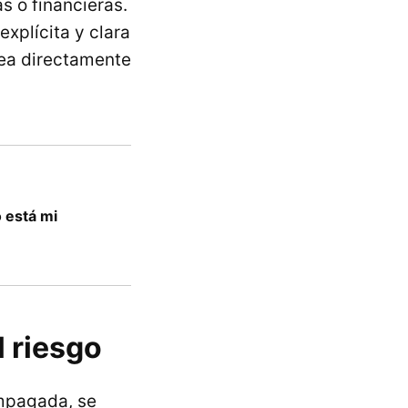
as o financieras.
xplícita y clara
sea directamente
 está mi
l riesgo
impagada, se