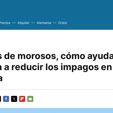
Precios
Alquiler
Alemania
Crisis
s de morosos, cómo ayuda
 a reducir los impagos en
a
FACEBOOK
TWITTER
FLIPBOARD
E-
MAIL