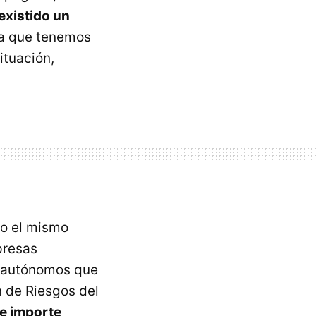
existido un
esa que tenemos
ituación,
o el mismo
presas
o autónomos que
ón de Riesgos del
e importe