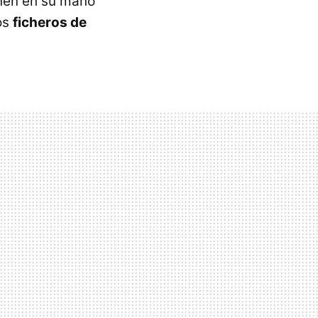
enen en su mano
os
ficheros de