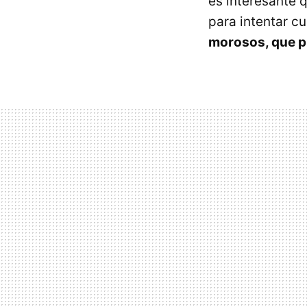
es interesante 
para intentar c
morosos, que p