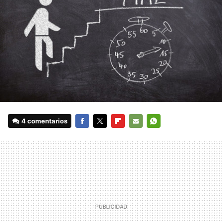
4 comentarios
FACEBOOK
TWITTER
FLIPBOARD
E-
WHATSAPP
MAIL