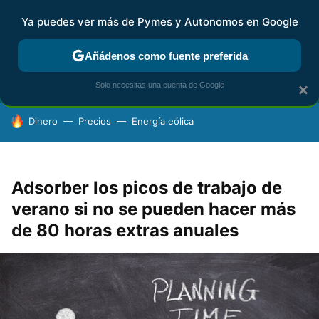
Ya puedes ver más de Pymes y Autonomos en Google
FISCALIDAD Y CONTABILIDAD
KIT DIGITAL
RENTA
AG
Añádenos como fuente preferida
Solo necesitas una cuenta de Google
×
HOY SE HABLA DE
Dinero
Precios
Energía eólica
Adsorber los picos de trabajo de
verano si no se pueden hacer más
de 80 horas extras anuales