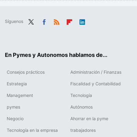
Síguenos
Twit
Fac
RSS
Flip
Link
ter
ebo
boa
edIn
ok
rd
En Pymes y Autonomos hablamos de...
Consejos prácticos
Administración / Finanzas
Estrategia
Fiscalidad y Contabilidad
Management
Tecnología
pymes
Autónomos
Negocio
Ahorrar en la pyme
Tecnología en la empresa
trabajadores