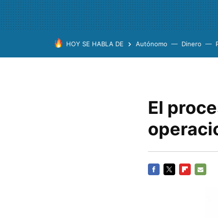
HOY SE HABLA DE
Autónomo
Dinero
El proce
operaci
FACEBOOK
TWITTER
FLIPBOARD
E-
MAIL