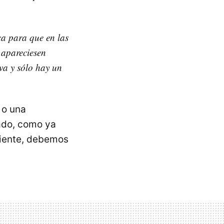
ca para que en las
 apareciesen
va y sólo hay un
 o una
lado, como ya
cliente, debemos