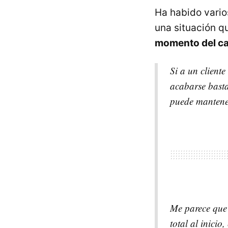
Ha habido vario
una situación q
momento del c
Si a un client
acabarse basta
puede mantener
Me parece que 
total al inici