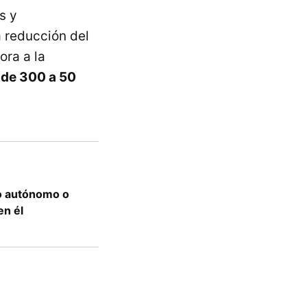
s y
 reducción del
ora a la
de 300 a 50
o autónomo o
en él