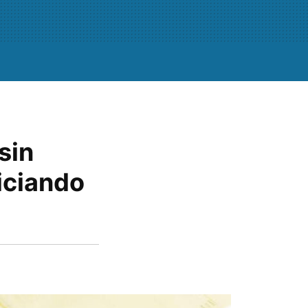
sin
iciando