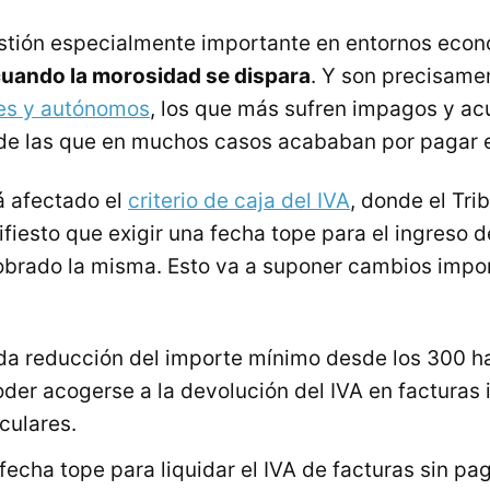
estión especialmente importante en entornos eco
uando la morosidad se dispara
. Y son precisame
s y autónomos
, los que más sufren impagos y ac
de las que en muchos casos acababan por pagar e
á afectado el
criterio de caja del IVA
, donde el Tr
fiesto que exigir una fecha tope para el ingreso 
obrado la misma. Esto va a suponer cambios imp
a reducción del importe mínimo desde los 300 ha
oder acogerse a la devolución del IVA en factura
iculares.
 fecha tope para liquidar el IVA de facturas sin pa