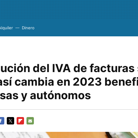
Alquiler
Dinero
ución del IVA de facturas 
 así cambia en 2023 benef
sas y autónomos
ACEBOOK
TWITTER
FLIPBOARD
E-
MAIL