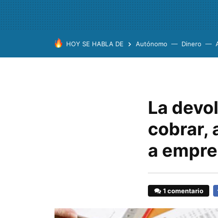
HOY SE HABLA DE
Autónomo
Dinero
La devol
cobrar,
a empre
1 comentario
F