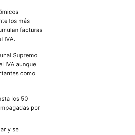
nómicos
nte los más
umulan facturas
l IVA.
ibunal Supremo
del IVA aunque
ortantes como
sta los 50
s impagadas por
gar y se