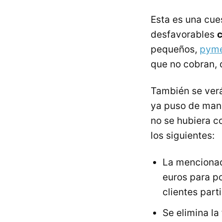
Esta es una cu
desfavorables
c
pequeños,
pyme
que no cobran, 
También se ver
ya puso de mani
no se hubiera c
los siguientes:
La mencionad
euros para p
clientes part
Se elimina la