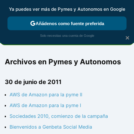
Ya puedes ver más de Pymes y Autonomos en Google
FISCALIDAD Y CONTABILIDAD
KIT DIGITAL
RENTA
AG
Añádenos como fuente preferida
Solo necesitas una cuenta de Google
×
Archivos en Pymes y Autonomos
30 de junio de 2011
AWS de Amazon para la pyme II
AWS de Amazon para la pyme I
Sociedades 2010, comienzo de la campaña
Bienvenidos a Genbeta Social Media