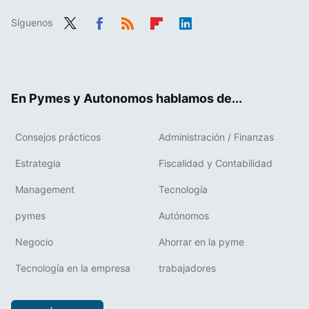
Síguenos
Twit
Fac
RSS
Flip
Link
ter
ebo
boa
edIn
ok
rd
En Pymes y Autonomos hablamos de...
Consejos prácticos
Administración / Finanzas
Estrategia
Fiscalidad y Contabilidad
Management
Tecnología
pymes
Autónomos
Negocio
Ahorrar en la pyme
Tecnología en la empresa
trabajadores