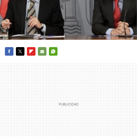
FACEBOOK
TWITTER
FLIPBOARD
E-
WHATSAPP
MAIL