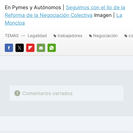
En Pymes y Autónomos |
Seguimos con el lío de la
Reforma de la Negociación Colectiva
Imagen |
La
Moncloa
TEMAS
Legalidad
trabajadores
Negociación
co
FACEBOOK
TWITTER
FLIPBOARD
E-
WHATSAPP
MAIL
Comentarios cerrados