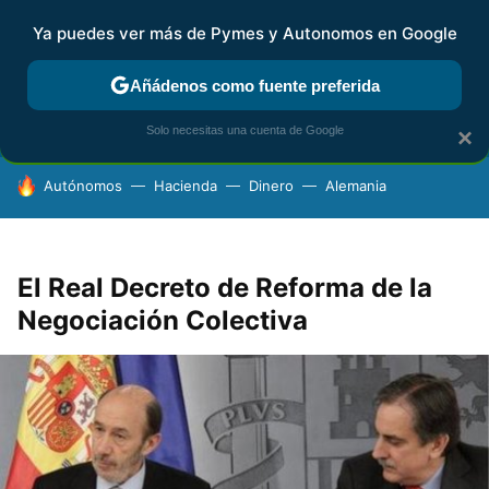
Ya puedes ver más de Pymes y Autonomos en Google
FISCALIDAD Y CONTABILIDAD
KIT DIGITAL
RENTA
AG
Añádenos como fuente preferida
Solo necesitas una cuenta de Google
×
HOY SE HABLA DE
Autónomos
Hacienda
Dinero
Alemania
El Real Decreto de Reforma de la
Negociación Colectiva