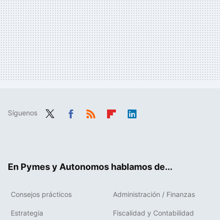
Síguenos
Twit
Fac
RSS
Flip
Link
ter
ebo
boa
edIn
ok
rd
En Pymes y Autonomos hablamos de...
Consejos prácticos
Administración / Finanzas
Estrategia
Fiscalidad y Contabilidad