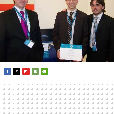
FACEBOOK
TWITTER
FLIPBOARD
E-
WHATSAPP
MAIL