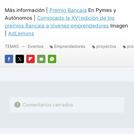
Más información |
Premio Bancaja
En Pymes y
Autónomos |
Convocado la XVI edición de los
premios Bancaja a jóvenes emprendedores
Imagen
|
AdLemons
TEMAS
Eventos
Emprendedores
proyectos
pre
FACEBOOK
TWITTER
FLIPBOARD
E-
WHATSAPP
MAIL
Comentarios cerrados