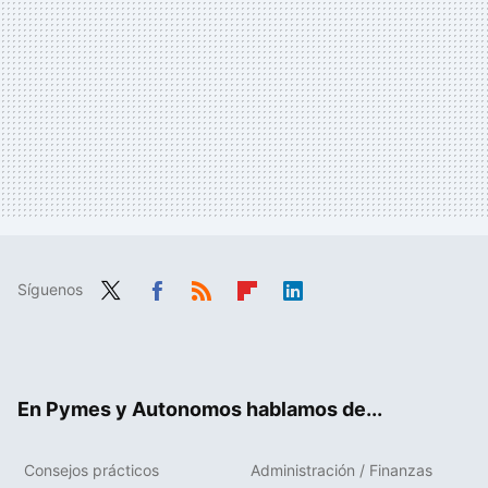
Síguenos
Twit
Fac
RSS
Flip
Link
ter
ebo
boa
edIn
ok
rd
En Pymes y Autonomos hablamos de...
Consejos prácticos
Administración / Finanzas