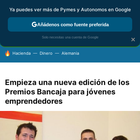
Ya puedes ver más de Pymes y Autonomos en Google
FISCALIDAD Y CONTABILIDAD
KIT DIGITAL
RENTA
AG
Añádenos como fuente preferida
Solo necesitas una cuenta de Google
×
HOY SE HABLA DE
Hacienda
Dinero
Alemania
Empieza una nueva edición de los
Premios Bancaja para jóvenes
emprendedores