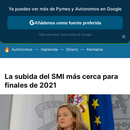
Ya puedes ver más de Pymes y Autonomos en Google
FISCALIDAD Y CONTABILIDAD
KIT DIGITAL
RENTA
AG
Añádenos como fuente preferida
Solo necesitas una cuenta de Google
×
HOY SE HABLA DE
Autónomos
Hacienda
Dinero
Alemania
La subida del SMI más cerca para
finales de 2021