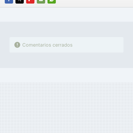
FACEBOOK
TWITTER
FLIPBOARD
E-
WHATSAPP
MAIL
Comentarios cerrados