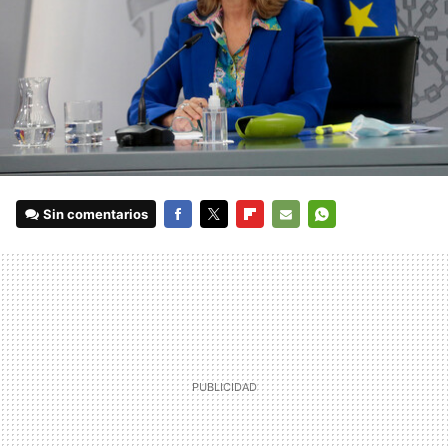
Sin comentarios
FACEBOOK
TWITTER
FLIPBOARD
E-
WHATSAPP
MAIL