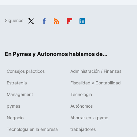
Síguenos
Twit
Fac
RSS
Flip
Link
ter
ebo
boa
edIn
ok
rd
En Pymes y Autonomos hablamos de...
Consejos prácticos
Administración / Finanzas
Estrategia
Fiscalidad y Contabilidad
Management
Tecnología
pymes
Autónomos
Negocio
Ahorrar en la pyme
Tecnología en la empresa
trabajadores