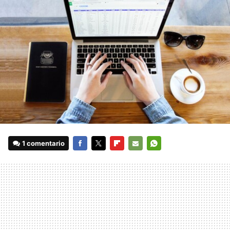
1 comentario
FACEBOOK
TWITTER
FLIPBOARD
E-
WHATSAPP
MAIL