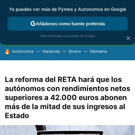
Ya puedes ver más de Pymes y Autonomos en Google
FISCALIDAD Y CONTABILIDAD
KIT DIGITAL
RENTA
AG
Añádenos como fuente preferida
Solo necesitas una cuenta de Google
×
HOY SE HABLA DE
Autónomos
Hacienda
Dinero
Alemania
La reforma del RETA hará que los
autónomos con rendimientos netos
superiores a 42.000 euros abonen
más de la mitad de sus ingresos al
Estado