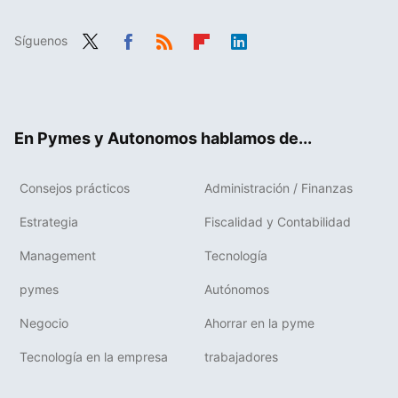
Síguenos
Twit
Fac
RSS
Flip
Link
ter
ebo
boa
edIn
ok
rd
En Pymes y Autonomos hablamos de...
Consejos prácticos
Administración / Finanzas
Estrategia
Fiscalidad y Contabilidad
Management
Tecnología
pymes
Autónomos
Negocio
Ahorrar en la pyme
Tecnología en la empresa
trabajadores