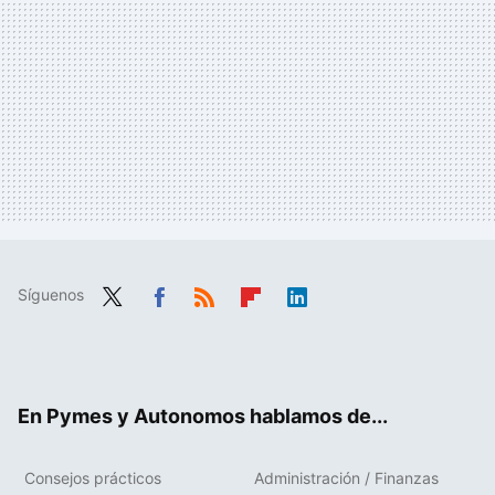
Síguenos
Twit
Fac
RSS
Flip
Link
ter
ebo
boa
edIn
ok
rd
En Pymes y Autonomos hablamos de...
Consejos prácticos
Administración / Finanzas