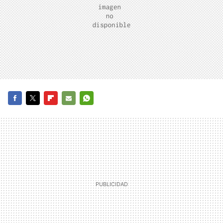
FACEBOOK
TWITTER
FLIPBOARD
E-
WHATSAPP
MAIL