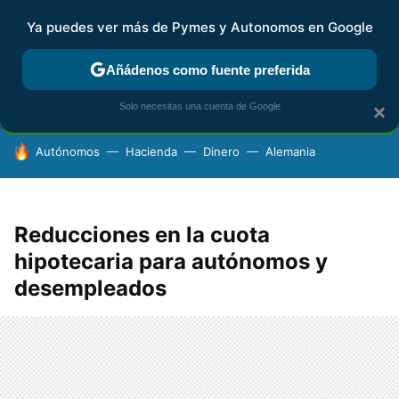
Ya puedes ver más de Pymes y Autonomos en Google
FISCALIDAD Y CONTABILIDAD
KIT DIGITAL
RENTA
AG
Añádenos como fuente preferida
Solo necesitas una cuenta de Google
×
HOY SE HABLA DE
Autónomos
Hacienda
Dinero
Alemania
Reducciones en la cuota
hipotecaria para autónomos y
desempleados