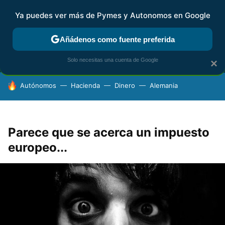
Ya puedes ver más de Pymes y Autonomos en Google
MENÚ
NUEVO
Añádenos como fuente preferida
FISCALIDAD Y CONTABILIDAD
KIT DIGITAL
RENTA
AG
Solo necesitas una cuenta de Google
×
HOY SE HABLA DE
Autónomos
Hacienda
Dinero
Alemania
Parece que se acerca un impuesto
europeo...