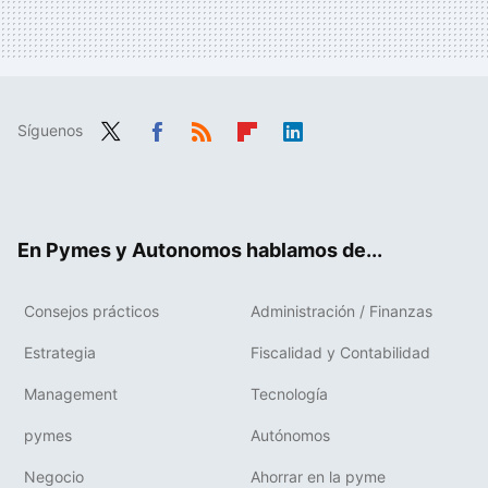
Síguenos
Twit
Fac
RSS
Flip
Link
ter
ebo
boa
edIn
ok
rd
En Pymes y Autonomos hablamos de...
Consejos prácticos
Administración / Finanzas
Estrategia
Fiscalidad y Contabilidad
Management
Tecnología
pymes
Autónomos
Negocio
Ahorrar en la pyme