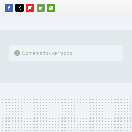
FACEBOOK
TWITTER
FLIPBOARD
E-
WHATSAPP
MAIL
Comentarios cerrados