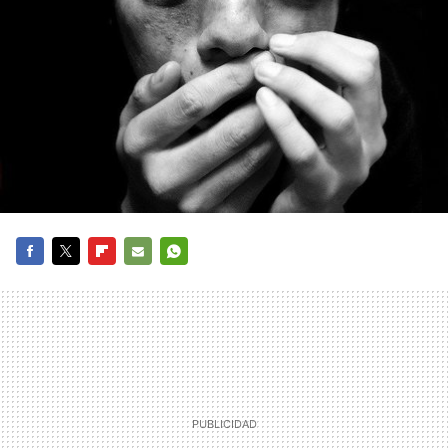
FACEBOOK
TWITTER
FLIPBOARD
E-
WHATSAPP
MAIL