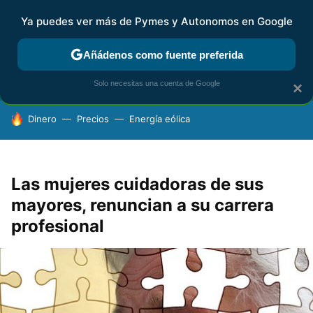
Ya puedes ver más de Pymes y Autonomos en Google
FISCALIDAD Y CONTABILIDAD
KIT DIGITAL
RENTA
AG
Añádenos como fuente preferida
Solo necesitas una cuenta de Google
×
HOY SE HABLA DE
Dinero
Precios
Energía eólica
Las mujeres cuidadoras de sus
mayores, renuncian a su carrera
profesional