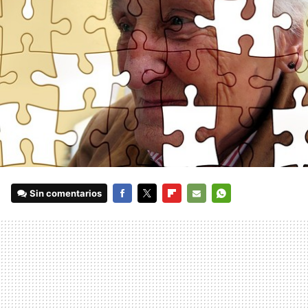
Sin comentarios
FACEBOOK
TWITTER
FLIPBOARD
E-
WHATSAPP
MAIL