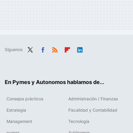
Síguenos
Twit
Fac
RSS
Flip
Link
ter
ebo
boa
edIn
ok
rd
En Pymes y Autonomos hablamos de...
Consejos prácticos
Administración / Finanzas
Estrategia
Fiscalidad y Contabilidad
Management
Tecnología
pymes
Autónomos