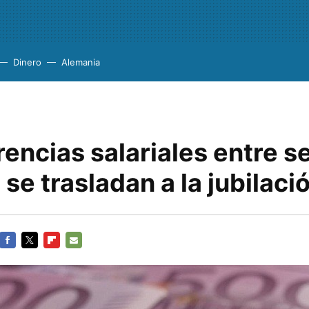
Dinero
Alemania
rencias salariales entre s
se trasladan a la jubilaci
FACEBOOK
TWITTER
FLIPBOARD
E-
MAIL