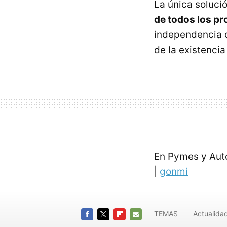
La única soluci
de todos los pr
independencia d
de la existencia
En Pymes y Au
|
gonmi
TEMAS
Actualida
FACEBOOK
TWITTER
FLIPBOARD
E-