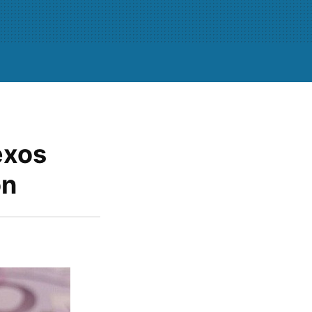
exos
ón