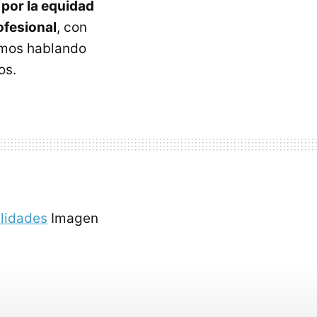
por la equidad
ofesional
, con
remos hablando
os.
ilidades
Imagen