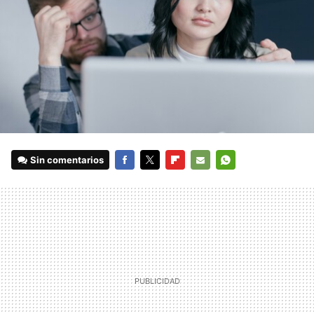
Sin comentarios
FACEBOOK
TWITTER
FLIPBOARD
E-
WHATSAPP
MAIL