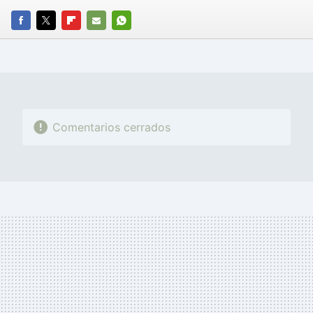
FACEBOOK
TWITTER
FLIPBOARD
E-
WHATSAPP
MAIL
Comentarios cerrados