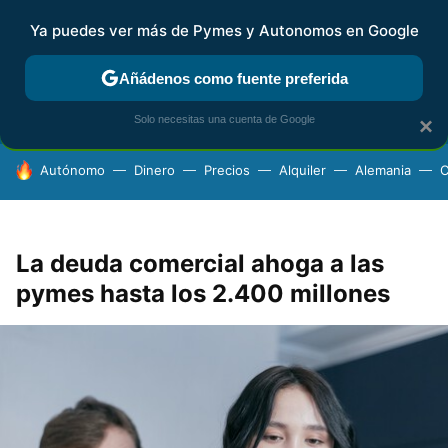
Ya puedes ver más de Pymes y Autonomos en Google
FISCALIDAD Y CONTABILIDAD
KIT DIGITAL
RENTA
AG
Añádenos como fuente preferida
Solo necesitas una cuenta de Google
×
HOY SE HABLA DE
Autónomo
Dinero
Precios
Alquiler
Alemania
C
La deuda comercial ahoga a las
pymes hasta los 2.400 millones