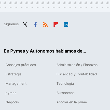
Síguenos
Twit
Fac
RSS
Flip
Link
ter
ebo
boa
edIn
ok
rd
En Pymes y Autonomos hablamos de...
Consejos prácticos
Administración / Finanzas
Estrategia
Fiscalidad y Contabilidad
Management
Tecnología
pymes
Autónomos
Negocio
Ahorrar en la pyme