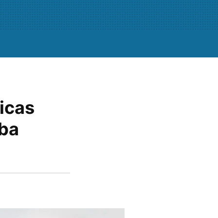
icas
aba