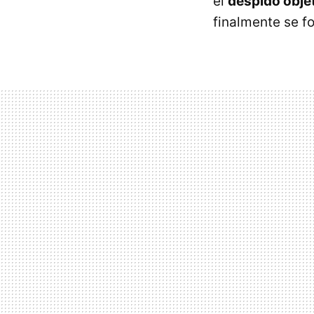
el
despido obje
finalmente se f