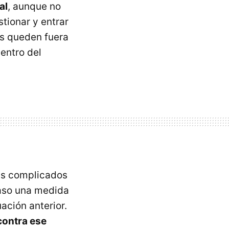
al
, aunque no
tionar y entrar
es queden fuera
entro del
ás complicados
 caso una medida
ación anterior.
contra ese