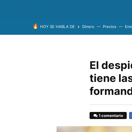
HOY SE HABLA DE
Dinero
Precios
Ene
El despi
tiene la
formand
1 comentario
F