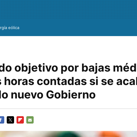
rgía eólica
do objetivo por bajas méd
s horas contadas si se ac
o nuevo Gobierno
ACEBOOK
TWITTER
FLIPBOARD
E-
MAIL