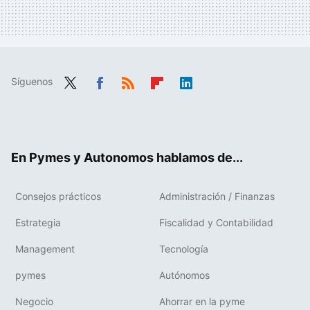
Síguenos
Twit
Fac
RSS
Flip
Link
ter
ebo
boa
edIn
ok
rd
En Pymes y Autonomos hablamos de...
Consejos prácticos
Administración / Finanzas
Estrategia
Fiscalidad y Contabilidad
Management
Tecnología
pymes
Autónomos
Negocio
Ahorrar en la pyme