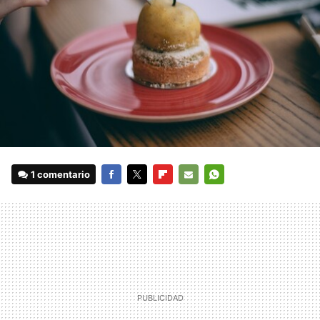
1 comentario
FACEBOOK
TWITTER
FLIPBOARD
E-
WHATSAPP
MAIL