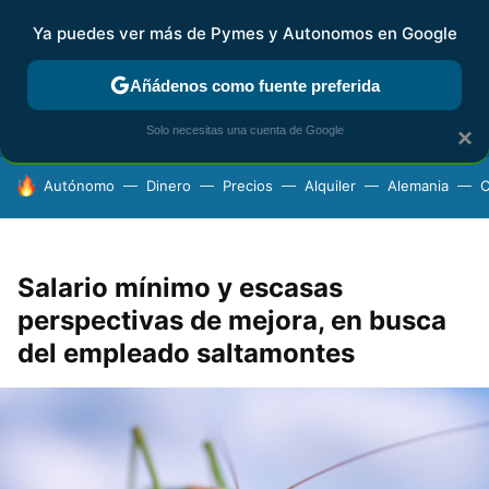
Ya puedes ver más de Pymes y Autonomos en Google
FISCALIDAD Y CONTABILIDAD
KIT DIGITAL
RENTA
AG
Añádenos como fuente preferida
Solo necesitas una cuenta de Google
×
HOY SE HABLA DE
Autónomo
Dinero
Precios
Alquiler
Alemania
C
Salario mínimo y escasas
perspectivas de mejora, en busca
del empleado saltamontes