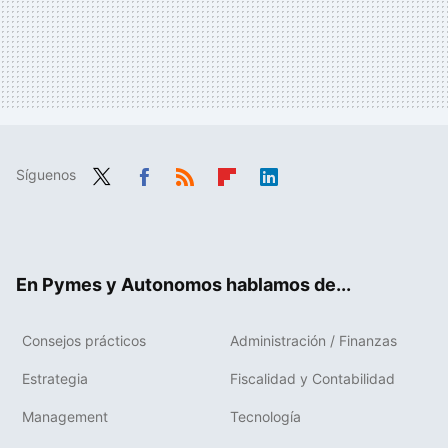
Síguenos
Twit
Fac
RSS
Flip
Link
ter
ebo
boa
edIn
ok
rd
En Pymes y Autonomos hablamos de...
Consejos prácticos
Administración / Finanzas
Estrategia
Fiscalidad y Contabilidad
Management
Tecnología