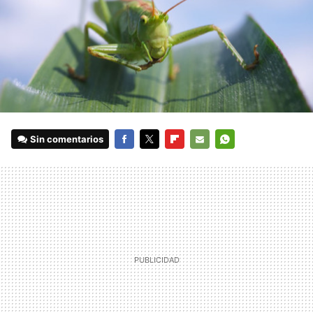
Sin comentarios
FACEBOOK
TWITTER
FLIPBOARD
E-
WHATSAPP
MAIL