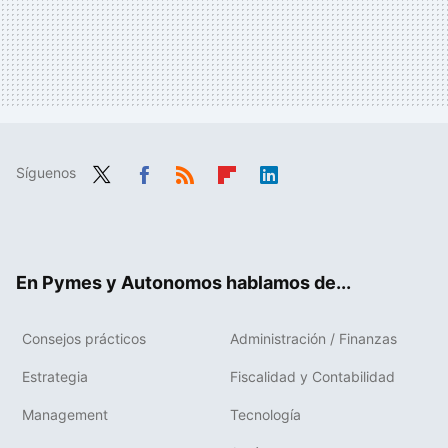
Síguenos
Twit
Fac
RSS
Flip
Link
ter
ebo
boa
edIn
ok
rd
En Pymes y Autonomos hablamos de...
Consejos prácticos
Administración / Finanzas
Estrategia
Fiscalidad y Contabilidad
Management
Tecnología