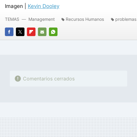
Imagen |
Kevin Dooley
TEMAS
Management
Recursos Humanos
problemas
FACEBOOK
TWITTER
FLIPBOARD
E-
WHATSAPP
MAIL
Comentarios cerrados