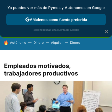
Ya puedes ver más de Pymes y Autonomos en Google
FISCALIDAD Y CONTABILIDAD
KIT DIGITAL
RENTA
AG
Añádenos como fuente preferida
Solo necesitas una cuenta de Google
×
HOY SE HABLA DE
Autónomo
Dinero
Alquiler
Dinero
Empleados motivados,
trabajadores productivos