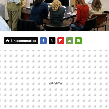
Sin comentarios
FACEBOOK
TWITTER
FLIPBOARD
E-
WHATSAPP
MAIL