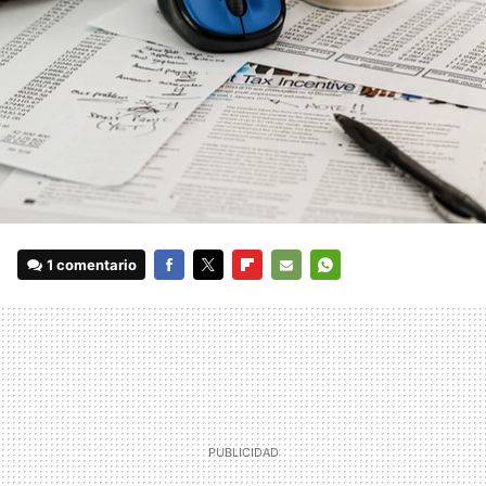
1 comentario
FACEBOOK
TWITTER
FLIPBOARD
E-
WHATSAPP
MAIL