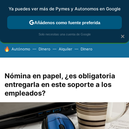
Ya puedes ver más de Pymes y Autonomos en Google
FISCALIDAD Y CONTABILIDAD
KIT DIGITAL
RENTA
AG
Añádenos como fuente preferida
Solo necesitas una cuenta de Google
×
HOY SE HABLA DE
Autónomo
Dinero
Alquiler
Dinero
Nómina en papel, ¿es obligatoria
entregarla en este soporte a los
empleados?