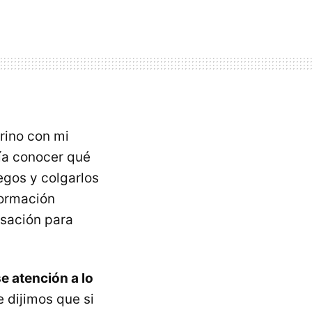
rino con mi
ría conocer qué
egos y colgarlos
formación
rsación para
e atención a lo
e dijimos que si