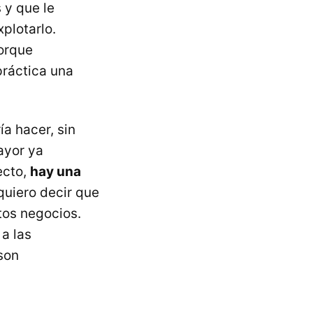
 y que le
xplotarlo.
orque
práctica una
a hacer, sin
ayor ya
ecto,
hay una
quiero decir que
tos negocios.
a las
 son