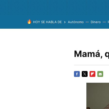
HOY SE HABLA DE
Autónomo
Dinero
Mamá, q
FACEBOOK
TWITTER
FLIPBOARD
E-
MAIL