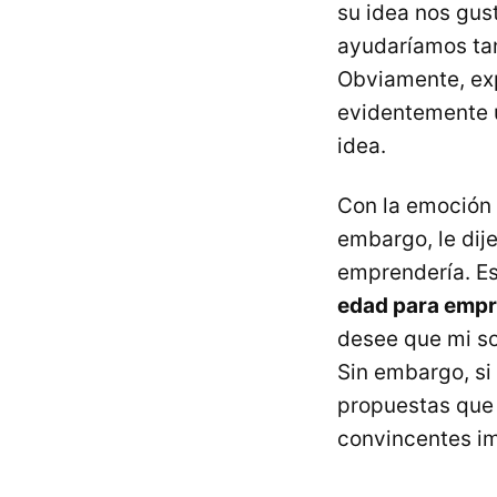
su idea nos gus
ayudaríamos tant
Obviamente, ex
evidentemente u
idea.
Con la emoción 
embargo, le dij
emprendería. Es
edad para emp
desee que mi so
Sin embargo, si
propuestas que p
convincentes im