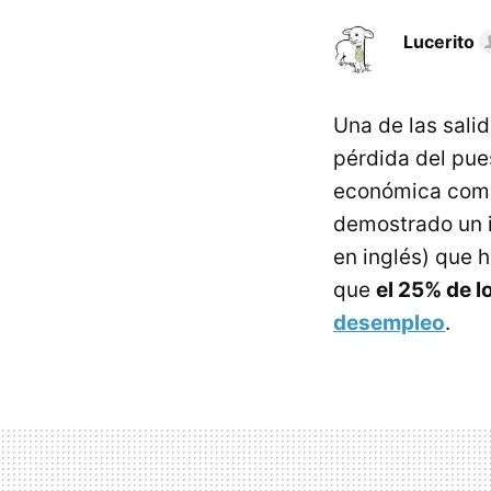
Lucerito
Una de las sali
pérdida del pue
económica como
demostrado un i
en inglés) que 
que
el 25% de 
desempleo
.