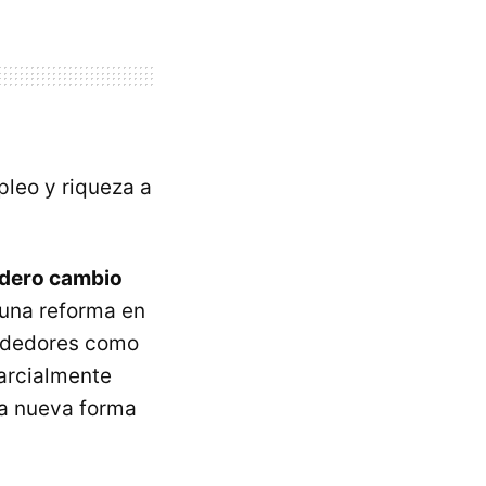
leo y riqueza a
adero cambio
 una reforma en
endedores como
parcialmente
na nueva forma