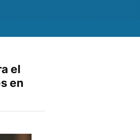
a el
s en