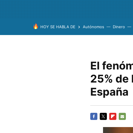
HOY SE HABLA DE
Autónomos
Dinero
El fenó
25% de 
España
FACEBOOK
TWITTER
FLIPBOARD
E-
MAIL