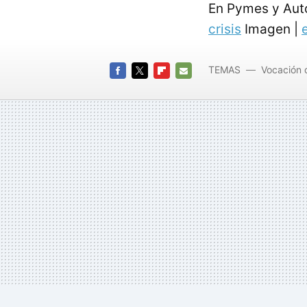
En Pymes y Au
crisis
Imagen |
TEMAS
Vocación 
FACEBOOK
TWITTER
FLIPBOARD
E-
MAIL