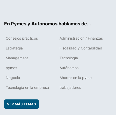
Twit
Fac
RSS
Flip
Link
ter
ebo
boa
edIn
ok
rd
En Pymes y Autonomos hablamos de...
Consejos prácticos
Administración / Finanzas
Estrategia
Fiscalidad y Contabilidad
Management
Tecnología
pymes
Autónomos
Negocio
Ahorrar en la pyme
Tecnología en la empresa
trabajadores
VER MÁS TEMAS