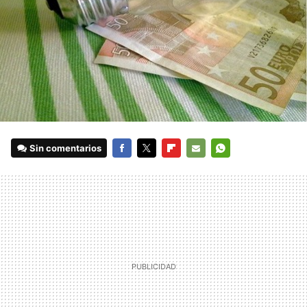
Sin comentarios
FACEBOOK
TWITTER
FLIPBOARD
E-
WHATSAPP
MAIL