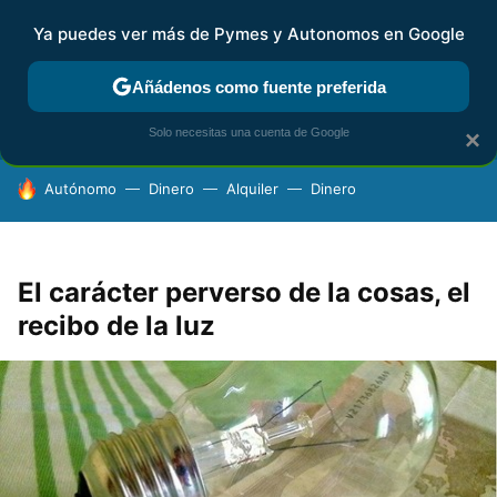
Ya puedes ver más de Pymes y Autonomos en Google
FISCALIDAD Y CONTABILIDAD
KIT DIGITAL
RENTA
AG
Añádenos como fuente preferida
Solo necesitas una cuenta de Google
×
HOY SE HABLA DE
Autónomo
Dinero
Alquiler
Dinero
El carácter perverso de la cosas, el
recibo de la luz