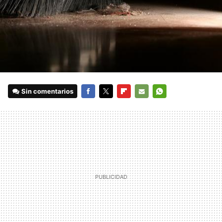
Sin comentarios
FACEBOOK
TWITTER
FLIPBOARD
E-
WHATSAPP
MAIL