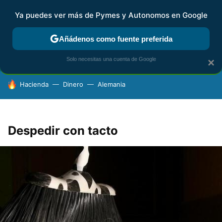
Ya puedes ver más de Pymes y Autonomos en Google
FISCALIDAD Y CONTABILIDAD
KIT DIGITAL
RENTA
AG
Añádenos como fuente preferida
Solo necesitas una cuenta de Google
×
HOY SE HABLA DE
Hacienda
Dinero
Alemania
Despedir con tacto