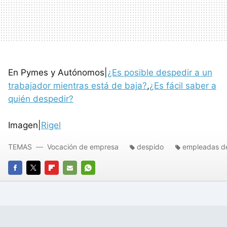
En Pymes y Autónomos|
¿Es posible despedir a un
trabajador mientras está de baja?
,
¿Es fácil saber a
quién despedir?
Imagen|
Rigel
TEMAS
Vocación de empresa
despido
empleadas d
FACEBOOK
TWITTER
FLIPBOARD
E-
WHATSAPP
MAIL