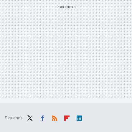
Síguenos
Twit
Fac
RSS
Flip
Link