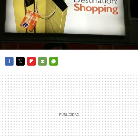
FACEBOOK
TWITTER
FLIPBOARD
E-
WHATSAPP
MAIL