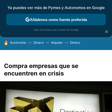
Ya puedes ver más de Pymes y Autonomos en Google
FISCALIDAD Y CONTABILIDAD
KIT DIGITAL
RENTA
AG
Añádenos como fuente preferida
Solo necesitas una cuenta de Google
×
HOY SE HABLA DE
Autónomo
Dinero
Alquiler
Dinero
Compra empresas que se
encuentren en crisis