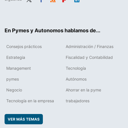
Twit
Fac
RSS
Flip
Link
ter
ebo
boa
edIn
ok
rd
En Pymes y Autonomos hablamos de...
Consejos prácticos
Administración / Finanzas
Estrategia
Fiscalidad y Contabilidad
Management
Tecnología
pymes
Autónomos
Negocio
Ahorrar en la pyme
Tecnología en la empresa
trabajadores
VER MÁS TEMAS