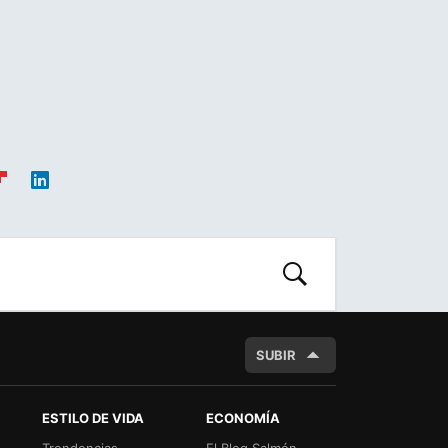
ip
Link
oa
edIn
d
BUSCAR
SUBIR
ESTILO DE VIDA
ECONOMÍA
Trendencias
El Blog Salmón