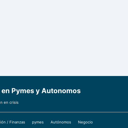
a en Pymes y Autonomos
 en crisis
ión / Finanzas
pymes
Autónomos
Negocio