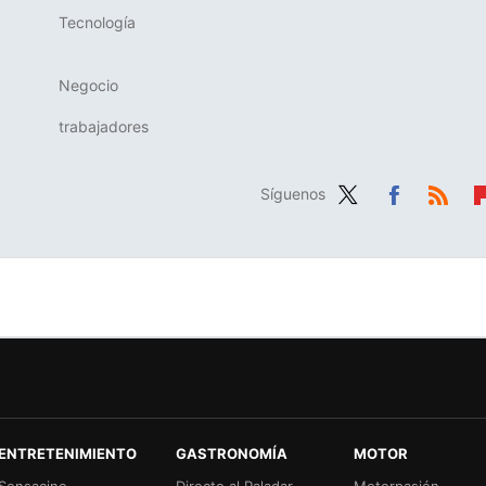
Tecnología
Negocio
trabajadores
Síguenos
Twit
Fac
RSS
Fl
ter
ebo
b
ok
r
ENTRETENIMIENTO
GASTRONOMÍA
MOTOR
Sensacine
Directo al Paladar
Motorpasión