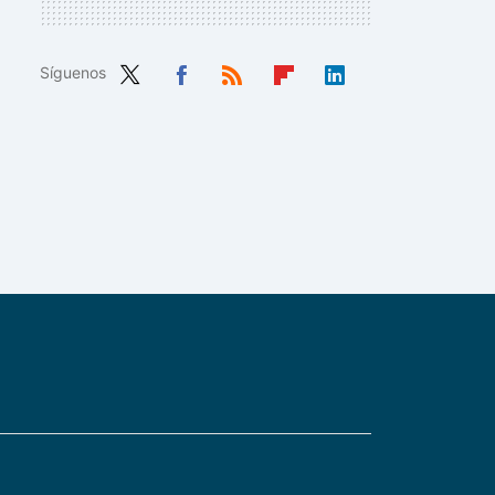
Síguenos
Twit
Fac
RSS
Flip
Link
ter
ebo
boa
edIn
ok
rd