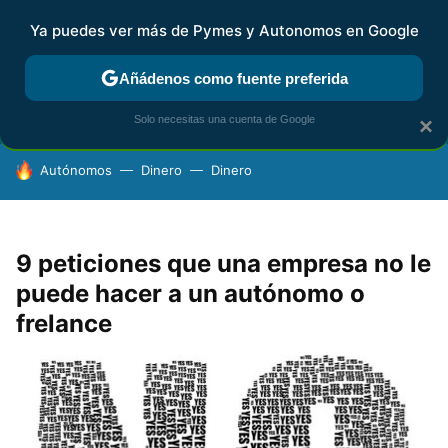
Ya puedes ver más de Pymes y Autonomos en Google
FISCALIDAD Y CONTABILIDAD
KIT DIGITAL
RENTA
AG
Añádenos como fuente preferida
Solo necesitas una cuenta de Google
×
HOY SE HABLA DE
Autónomos
Dinero
Dinero
9 peticiones que una empresa no le
puede hacer a un autónomo o
frelance