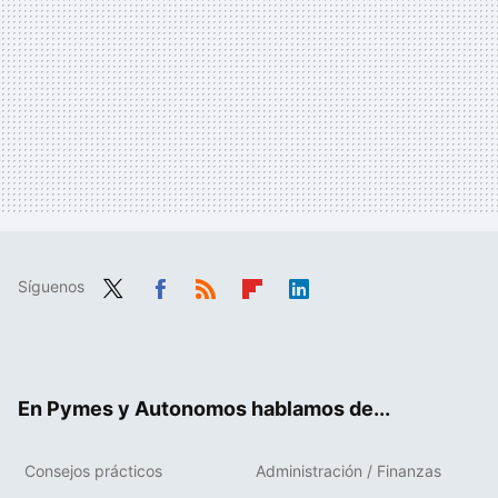
Síguenos
Twit
Fac
RSS
Flip
Link
ter
ebo
boa
edIn
ok
rd
En Pymes y Autonomos hablamos de...
Consejos prácticos
Administración / Finanzas