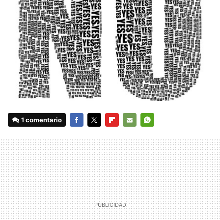
1 comentario
FACEBOOK
TWITTER
FLIPBOARD
E-
WHATSAPP
MAIL