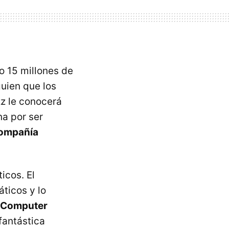
o 15 millones de
guien que los
zz le conocerá
a por ser
ompañía
icos. El
áticos y lo
k Computer
fantástica