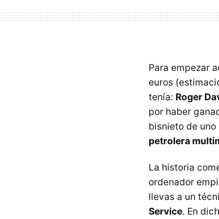
Para empezar ac
euros (estimació
tenía:
Roger Da
por haber ganad
bisnieto de uno
petrolera multi
La historia co
ordenador empiez
llevas a un téc
Service
. En dic