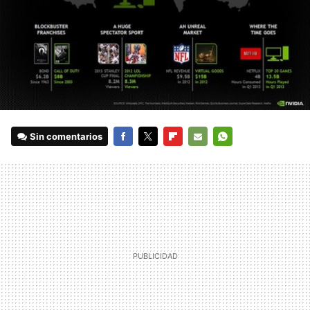
Sin comentarios
FACEBOOK
TWITTER
FLIPBOARD
E-
WHATSAPP
MAIL