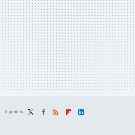
Síguenos
Twit
Fac
RSS
Flip
Link
ter
ebo
boa
edIn