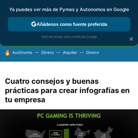
Ya puedes ver más de Pymes y Autonomos en Google
FISCALIDAD Y CONTABILIDAD
KIT DIGITAL
RENTA
AG
Añádenos como fuente preferida
Solo necesitas una cuenta de Google
×
HOY SE HABLA DE
Autónomo
Dinero
Alquiler
Dinero
Cuatro consejos y buenas
prácticas para crear infografías en
tu empresa