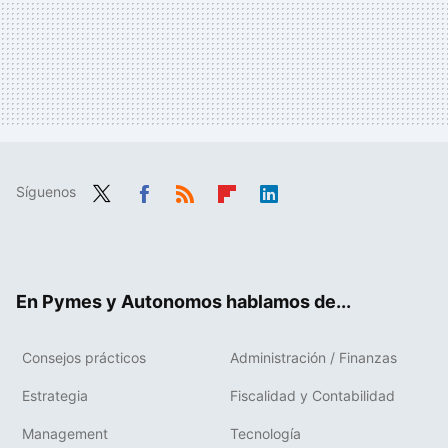
Síguenos
Twit
Fac
RSS
Flip
Link
ter
ebo
boa
edIn
ok
rd
En Pymes y Autonomos hablamos de...
Consejos prácticos
Administración / Finanzas
Estrategia
Fiscalidad y Contabilidad
Management
Tecnología