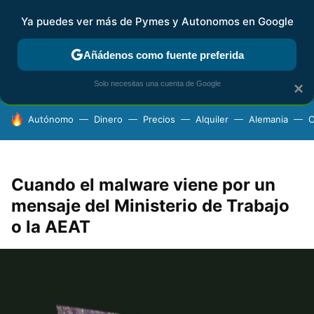
Ya puedes ver más de Pymes y Autonomos en Google
FISCALIDAD Y CONTABILIDAD
KIT DIGITAL
RENTA
AG
Añádenos como fuente preferida
Solo necesitas una cuenta de Google
×
HOY SE HABLA DE
Autónomo
Dinero
Precios
Alquiler
Alemania
C
Cuando el malware viene por un
mensaje del Ministerio de Trabajo
o la AEAT