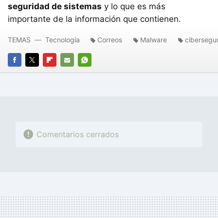
seguridad de sistemas
y lo que es más
importante de la información que contienen.
TEMAS
Tecnología
Correos
Malware
cibersegu
FACEBOOK
TWITTER
FLIPBOARD
E-
WHATSAPP
MAIL
Comentarios cerrados