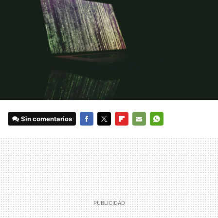
Sin comentarios
FACEBOOK
TWITTER
FLIPBOARD
E-
WHATSAPP
MAIL