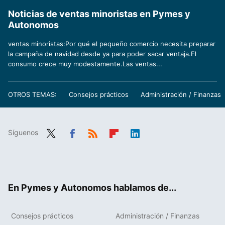
Noticias de ventas minoristas en Pymes y
Autonomos
ventas minoristas:Por qué el pequeño comercio necesita preparar
la campaña de navidad desde ya para poder sacar ventaja.El
consumo crece muy modestamente.Las ventas...
OTROS TEMAS:
Consejos prácticos
Administración / Finanzas
Síguenos
Twit
Fac
RSS
Flip
Link
ter
ebo
boa
edIn
ok
rd
En Pymes y Autonomos hablamos de...
Consejos prácticos
Administración / Finanzas