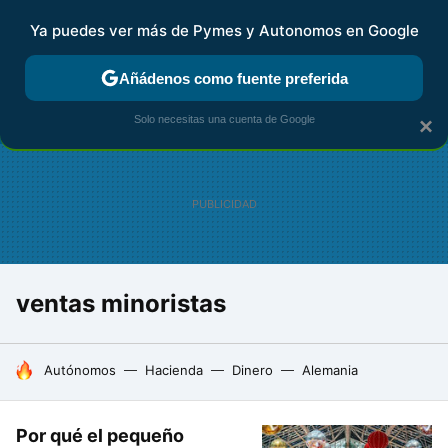
Ya puedes ver más de Pymes y Autonomos en Google
FISCALIDAD Y CONTABILIDAD
KIT DIGITAL
RENTA
AG
Añádenos como fuente preferida
Solo necesitas una cuenta de Google
×
ventas minoristas
HOY SE HABLA DE
Autónomos
Hacienda
Dinero
Alemania
Por qué el pequeño