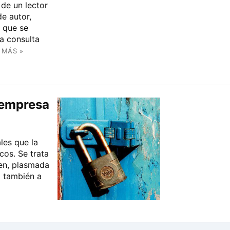
de un lector
de autor,
s que se
a consulta
 MÁS »
 empresa
les que la
cos. Se trata
gen, plasmada
o también a