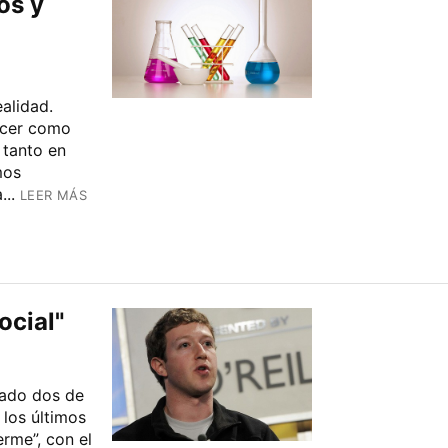
os y
alidad.
ecer como
 tanto en
mos
...
LEER MÁS
ocial"
nado dos de
 los últimos
erme”, con el