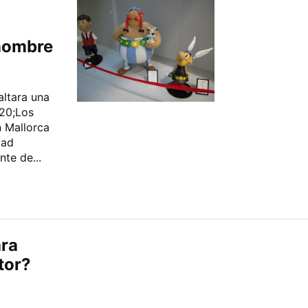
 nombre
ltara una
220;Los
 Mallorca
dad
nte de...
ra
tor?