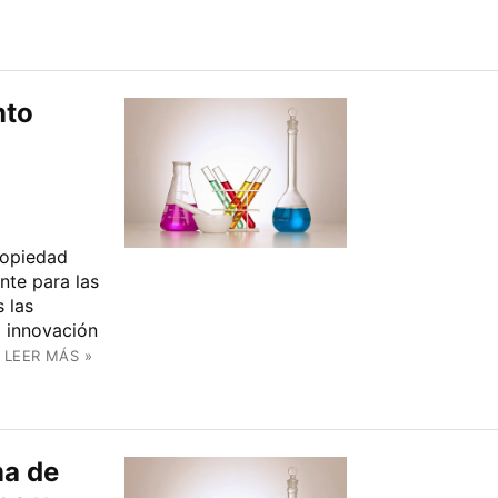
nto
ropiedad
nte para las
 las
 innovación
LEER MÁS »
ma de