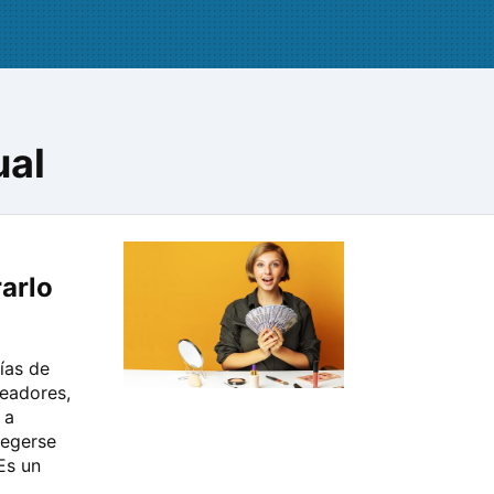
ual
arlo
vías de
eadores,
 a
tegerse
Es un