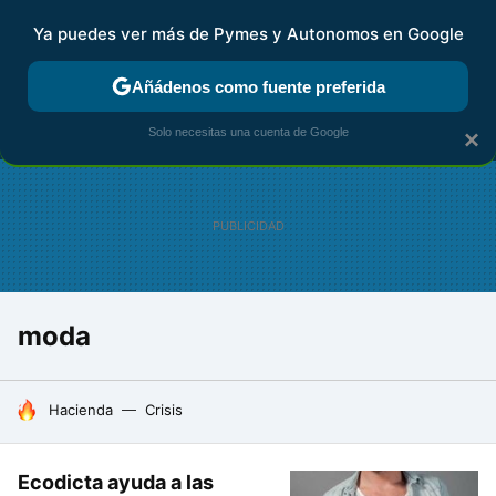
Ya puedes ver más de Pymes y Autonomos en Google
MENÚ
NUEVO
Añádenos como fuente preferida
FISCALIDAD Y CONTABILIDAD
KIT DIGITAL
RENTA
AG
Solo necesitas una cuenta de Google
×
moda
HOY SE HABLA DE
Hacienda
Crisis
Ecodicta ayuda a las