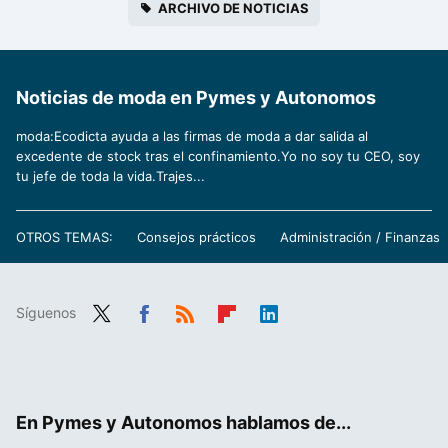
ARCHIVO DE NOTICIAS
Noticias de moda en Pymes y Autonomos
moda:Ecodicta ayuda a las firmas de moda a dar salida al
excedente de stock tras el confinamiento.Yo no soy tu CEO, soy
tu jefe de toda la vida.Trajes...
OTROS TEMAS:
Consejos prácticos
Administración / Finanzas
Síguenos
Twit
Fac
RSS
Flip
Link
ter
ebo
boa
edIn
ok
rd
En Pymes y Autonomos hablamos de...