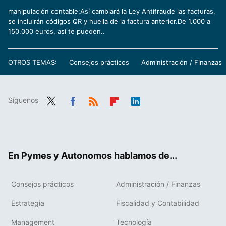
manipulación contable:Así cambiará la Ley Antifraude las facturas,
se incluirán códigos QR y huella de la factura anterior.De 1.000 a
150.000 euros, así te pueden..
OTROS TEMAS:
Consejos prácticos
Administración / Finanzas
Síguenos
Twit
Fac
RSS
Flip
Link
ter
ebo
boa
edIn
ok
rd
En Pymes y Autonomos hablamos de...
Consejos prácticos
Administración / Finanzas
Estrategia
Fiscalidad y Contabilidad
Management
Tecnología