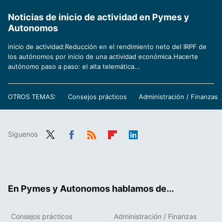
Noticias de inicio de actividad en Pymes y
Autonomos
inicio de actividad:Reducción en el rendimiento neto del IRPF de
los autónomos por inicio de una actividad económica.Hacerte
autónomo paso a paso: el alta telemática...
OTROS TEMAS:
Consejos prácticos
Administración / Finanzas
Síguenos
Twit
Fac
RSS
Flip
Link
ter
ebo
boa
edIn
ok
rd
En Pymes y Autonomos hablamos de...
Consejos prácticos
Administración / Finanzas