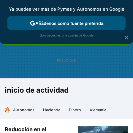
Ya puedes ver más de Pymes y Autonomos en Google
FISCALIDAD Y CONTABILIDAD
KIT DIGITAL
RENTA
AG
Añádenos como fuente preferida
Solo necesitas una cuenta de Google
×
inicio de actividad
HOY SE HABLA DE
Autónomos
Hacienda
Dinero
Alemania
Reducción en el