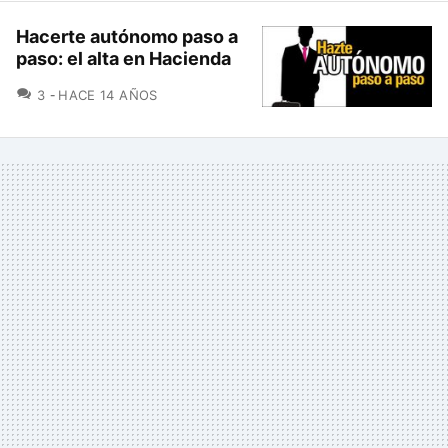
Hacerte autónomo paso a
paso: el alta en Hacienda
COMENTARIOS
3
HACE 14 AÑOS