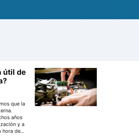
 útil de
a?
mos que la
terna.
chos años
zación y a
hora de...