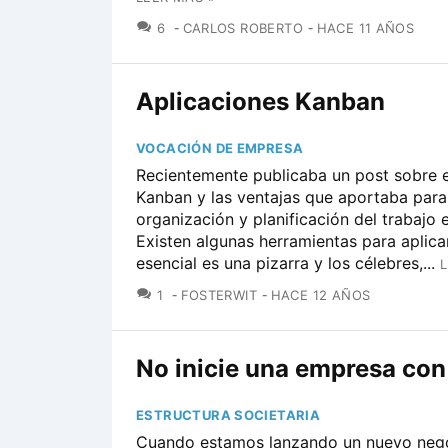
COMENTARIOS
6
CARLOS ROBERTO
HACE 11 AÑOS
Aplicaciones Kanban
VOCACIÓN DE EMPRESA
Recientemente publicaba un post sobre 
Kanban y las ventajas que aportaba para
organización y planificación del trabajo 
Existen algunas herramientas para aplicar
esencial es una pizarra y los célebres,...
L
COMENTARIOS
1
FOSTERWIT
HACE 12 AÑOS
No inicie una empresa co
ESTRUCTURA SOCIETARIA
Cuando estamos lanzando un nuevo neg