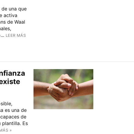
s de una que
e activa
rans de Waal
ales,
..
LEER MÁS
nfianza
existe
sible,
sa es una de
incapaces de
plantilla. Es
MÁS »