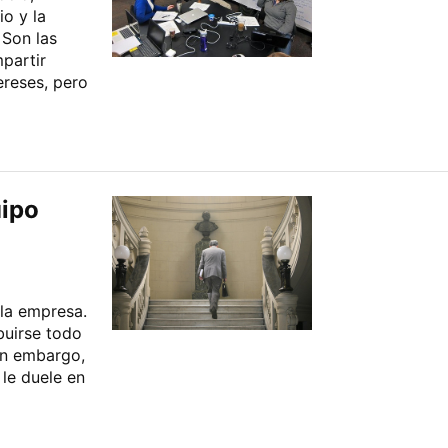
o y la
 Son las
partir
ereses, pero
uipo
 la empresa.
ibuirse todo
Sin embargo,
 le duele en