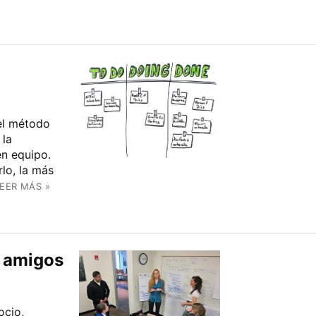
el método
 la
en equipo.
lo, la más
EER MÁS »
n amigos
ocio,