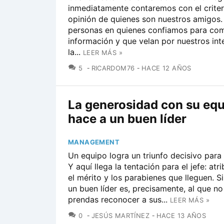
inmediatamente contaremos con el criteri
opinión de quienes son nuestros amigos.
personas en quienes confiamos para com
información y que velan por nuestros int
la...
LEER MÁS »
COMENTARIOS
5
RICARDOM76
HACE 12 AÑOS
La generosidad con su eq
hace a un buen líder
MANAGEMENT
Un equipo logra un triunfo decisivo para
Y aquí llega la tentación para el jefe: atr
el mérito y los parabienes que lleguen. 
un buen líder es, precisamente, al que no
prendas reconocer a sus...
LEER MÁS »
COMENTARIOS
0
JESÚS MARTÍNEZ
HACE 13 AÑOS