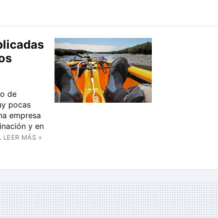
plicadas
os
lo de
uy pocas
Una empresa
inación y en
.
LEER MÁS »