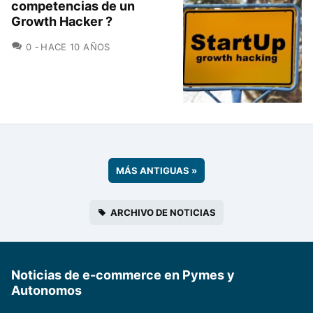
competencias de un
Growth Hacker ?
COMENTARIOS
0
HACE 10 AÑOS
MÁS ANTIGUAS
»
ARCHIVO DE NOTICIAS
Noticias de e-commerce en Pymes y
Autonomos