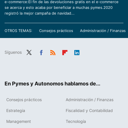
e-commerce:El fin de las devoluciones gratis en el e-commerce
se acerca y esto acaba por beneficiar a muchas pymes.2020
registró la mejor campaña de navidad...
OTROS TEMAS:
Consejos prácticos
Administración / Finanzas
Síguenos
Twit
Fac
RSS
Flip
Link
ter
ebo
boa
edIn
ok
rd
En Pymes y Autonomos hablamos de...
Consejos prácticos
Administración / Finanzas
Estrategia
Fiscalidad y Contabilidad
Management
Tecnología