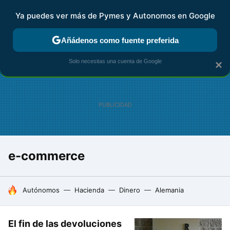
Ya puedes ver más de Pymes y Autonomos en Google
FISCALIDAD Y CONTABILIDAD
KIT DIGITAL
RENTA
AG
Añádenos como fuente preferida
Solo necesitas una cuenta de Google
×
e-commerce
HOY SE HABLA DE
Autónomos
Hacienda
Dinero
Alemania
El fin de las devoluciones