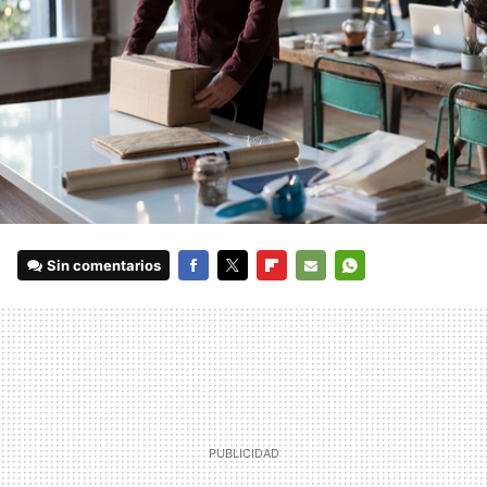
Sin comentarios
FACEBOOK
TWITTER
FLIPBOARD
E-
WHATSAPP
MAIL