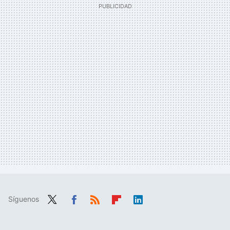
Síguenos
Twit
Fac
RSS
Flip
Link