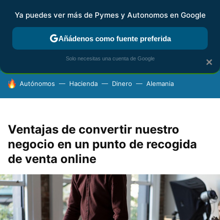
Ya puedes ver más de Pymes y Autonomos en Google
FISCALIDAD Y CONTABILIDAD
KIT DIGITAL
RENTA
AG
Añádenos como fuente preferida
Solo necesitas una cuenta de Google
×
HOY SE HABLA DE
Autónomos
Hacienda
Dinero
Alemania
Ventajas de convertir nuestro
negocio en un punto de recogida
de venta online